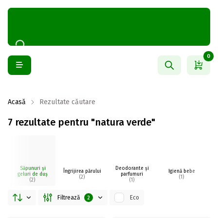
0
Acasă
Rezultate căutare
7 rezultate pentru "natura verde"
Săpunuri și
Deodorante și
Îngrijirea părului
Igienă bebe
I
geluri de duș
parfumuri
(2)
(1)
(2)
(1)
Filtrează
Eco
2