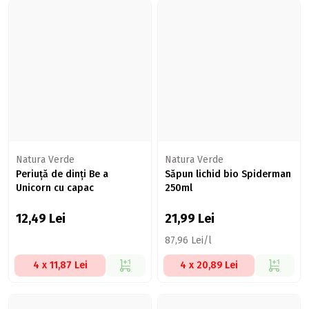
Natura Verde
Natura Verde
Periuță de dinți Be a
Săpun lichid bio Spiderman
Unicorn cu capac
250ml
12,49
Lei
21,99
Lei
87,96 Lei/l
4 x 11,87 Lei
4 x 20,89 Lei