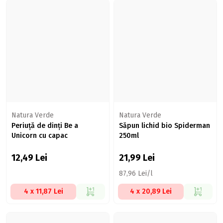
Natura Verde
Natura Verde
Periuță de dinți Be a
Săpun lichid bio Spiderman
Unicorn cu capac
250ml
12,49
Lei
21,99
Lei
87,96 Lei/l
4 x 11,87 Lei
4 x 20,89 Lei