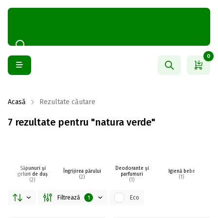
0
Acasă
Rezultate căutare
7 rezultate pentru "natura verde"
Săpunuri și
Deodorante și
Îngrijirea părului
Igienă bebe
I
geluri de duș
parfumuri
(2)
(1)
(2)
(1)
Filtrează
Eco
1