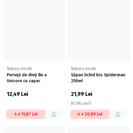
Natura Verde
Natura Verde
Periuță de dinți Be a
Săpun lichid bio Spiderman
Unicorn cu capac
250ml
12,49
Lei
21,99
Lei
87,96 Lei/l
4 x 11,87 Lei
4 x 20,89 Lei