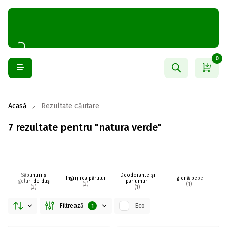
0
Acasă
Rezultate căutare
7 rezultate pentru "natura verde"
Săpunuri și
Deodorante și
Îngrijirea părului
Igienă bebe
I
geluri de duș
parfumuri
(2)
(1)
(2)
(1)
Filtrează
Eco
1