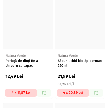
Natura Verde
Natura Verde
Periuță de dinți Be a
Săpun lichid bio Spiderman
Unicorn cu capac
250ml
12,49
Lei
21,99
Lei
87,96 Lei/l
4 x 11,87 Lei
4 x 20,89 Lei