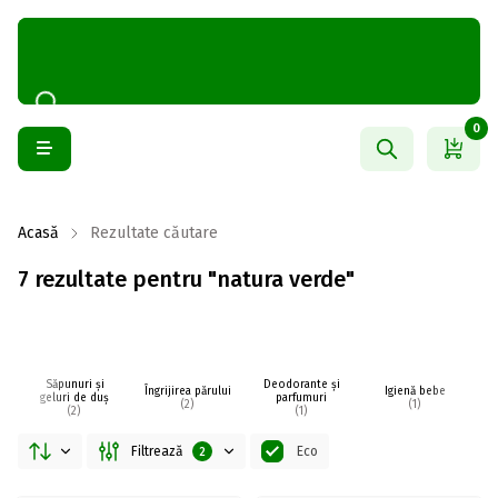
0
Acasă
Rezultate căutare
7 rezultate pentru "natura verde"
Săpunuri și
Deodorante și
Îngrijirea părului
Igienă bebe
I
geluri de duș
parfumuri
(2)
(1)
(2)
(1)
Filtrează
Eco
2