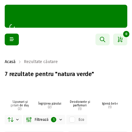
0
Acasă
Rezultate căutare
7 rezultate pentru "natura verde"
Săpunuri și
Deodorante și
Îngrijirea părului
Igienă bebe
I
geluri de duș
parfumuri
(2)
(1)
(2)
(1)
Filtrează
Eco
1