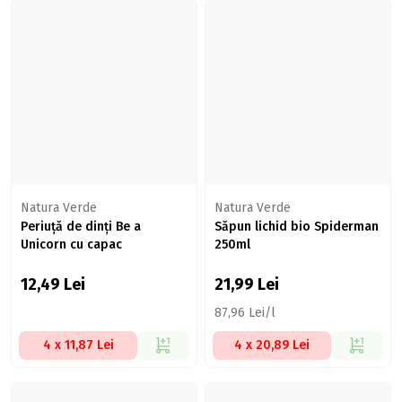
Natura Verde
Natura Verde
Periuță de dinți Be a
Săpun lichid bio Spiderman
Unicorn cu capac
250ml
12,49
Lei
21,99
Lei
87,96 Lei/l
4 x 11,87 Lei
4 x 20,89 Lei