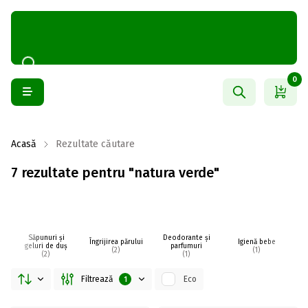
0
Acasă
Rezultate căutare
7 rezultate pentru "natura verde"
Săpunuri și
Deodorante și
Îngrijirea părului
Igienă bebe
I
geluri de duș
parfumuri
(2)
(1)
(2)
(1)
Filtrează
Eco
1