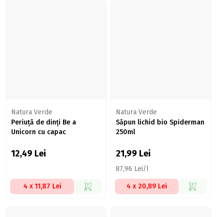
Natura Verde
Natura Verde
Periuță de dinți Be a
Săpun lichid bio Spiderman
Unicorn cu capac
250ml
12,49
Lei
21,99
Lei
87,96 Lei/l
4 x 11,87 Lei
4 x 20,89 Lei