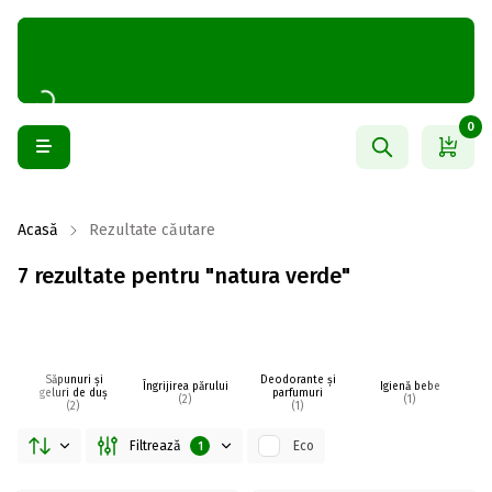
0
Acasă
Rezultate căutare
7 rezultate pentru "natura verde"
Săpunuri și
Deodorante și
Îngrijirea părului
Igienă bebe
I
geluri de duș
parfumuri
(2)
(1)
(2)
(1)
Filtrează
Eco
1