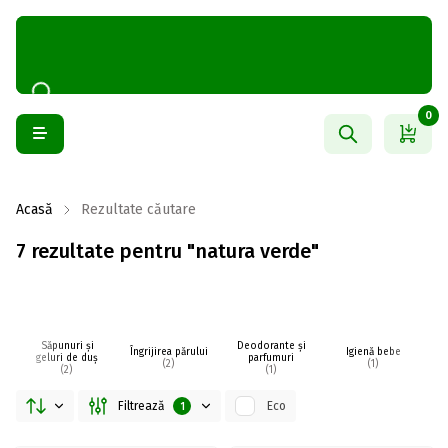
0
Acasă
Rezultate căutare
7 rezultate pentru "natura verde"
Săpunuri și
Deodorante și
Îngrijirea părului
Igienă bebe
I
geluri de duș
parfumuri
(2)
(1)
(2)
(1)
Filtrează
Eco
1