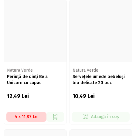
Natura Verde
Natura Verde
Periuță de dinți Be a
Servețele umede bebeluși
Unicorn cu capac
bio delicate 20 buc
12,49
Lei
10,49
Lei
4 x 11,87 Lei
Adaugă în coș