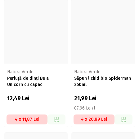
Natura Verde
Natura Verde
Periuță de dinți Be a
Săpun lichid bio Spiderman
Unicorn cu capac
250ml
12,49
Lei
21,99
Lei
87,96 Lei/l
4 x 11,87 Lei
4 x 20,89 Lei