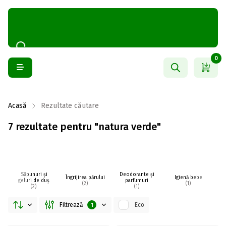
0
Acasă
Rezultate căutare
7 rezultate pentru "natura verde"
Săpunuri și
Deodorante și
Îngrijirea părului
Igienă bebe
I
geluri de duș
parfumuri
(2)
(1)
(2)
(1)
Filtrează
Eco
1