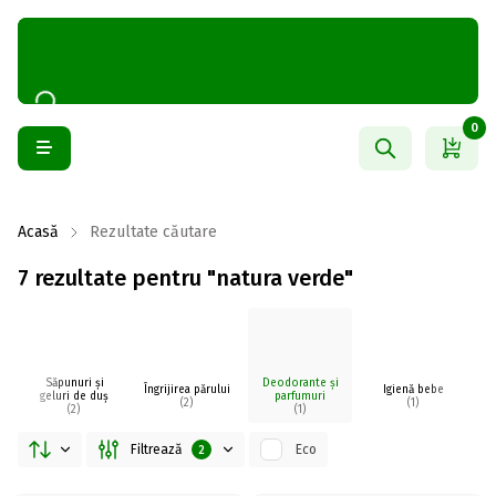
0
Acasă
Rezultate căutare
7 rezultate pentru "natura verde"
Săpunuri și
Deodorante și
Îngrijirea părului
Igienă bebe
I
geluri de duș
parfumuri
(2)
(1)
(2)
(1)
Filtrează
Eco
2