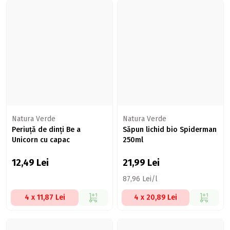
Natura Verde
Natura Verde
Periuță de dinți Be a
Săpun lichid bio Spiderman
Unicorn cu capac
250ml
12,49
Lei
21,99
Lei
87,96 Lei/l
4 x 11,87 Lei
4 x 20,89 Lei