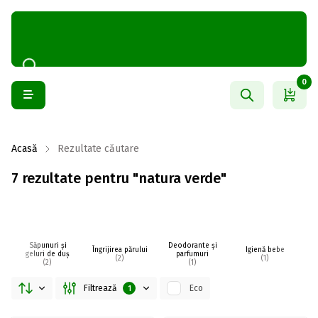
0
Acasă
Rezultate căutare
7 rezultate pentru "natura verde"
Săpunuri și
Deodorante și
Îngrijirea părului
Igienă bebe
I
geluri de duș
parfumuri
(2)
(1)
(2)
(1)
Filtrează
Eco
1