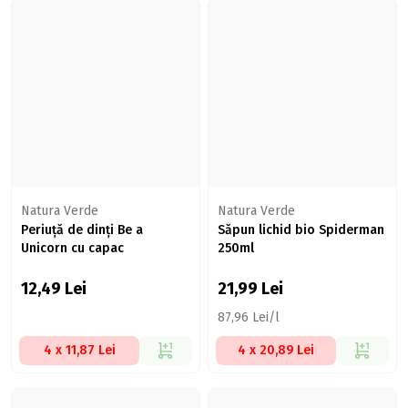
Natura Verde
Natura Verde
Periuță de dinți Be a
Săpun lichid bio Spiderman
Unicorn cu capac
250ml
12,49
Lei
21,99
Lei
87,96 Lei/l
4 x 11,87 Lei
4 x 20,89 Lei