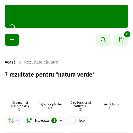
0
Acasă
Rezultate căutare
7 rezultate pentru "natura verde"
Săpunuri și
Deodorante și
Îngrijirea părului
Igienă bebe
I
geluri de duș
parfumuri
(2)
(1)
(2)
(1)
Filtrează
Eco
1