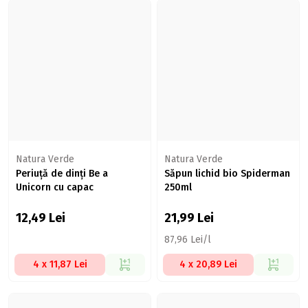
Natura Verde
Natura Verde
Periuță de dinți Be a
Săpun lichid bio Spiderman
Unicorn cu capac
250ml
12,49
Lei
21,99
Lei
87,96 Lei/l
4 x 11,87 Lei
4 x 20,89 Lei