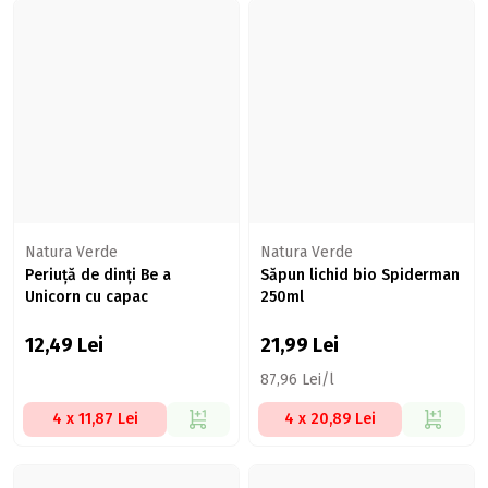
Natura Verde
Natura Verde
Periuță de dinți Be a
Săpun lichid bio Spiderman
Unicorn cu capac
250ml
12,49
Lei
21,99
Lei
87,96 Lei/l
4 x 11,87 Lei
4 x 20,89 Lei