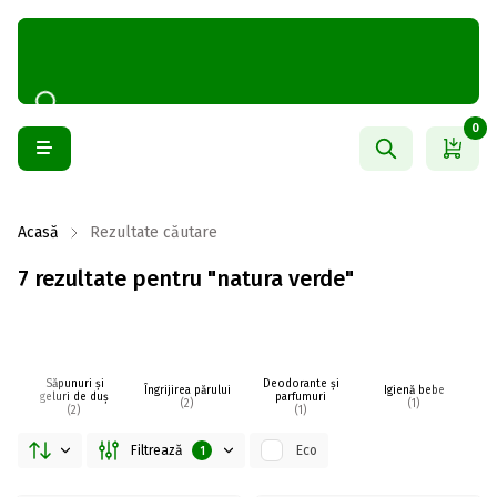
0
Acasă
Rezultate căutare
7 rezultate pentru "natura verde"
Săpunuri și
Deodorante și
Îngrijirea părului
Igienă bebe
I
geluri de duș
parfumuri
(2)
(1)
(2)
(1)
Filtrează
Eco
1