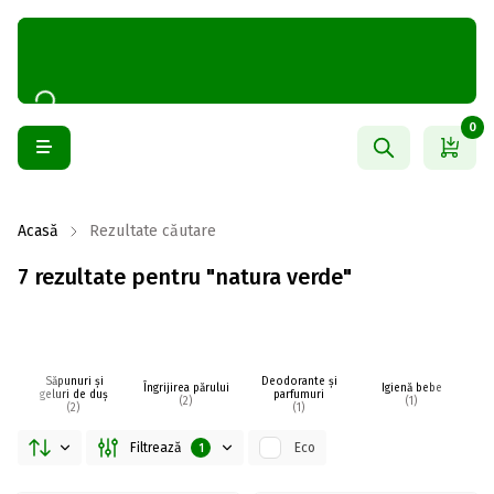
0
Acasă
Rezultate căutare
7 rezultate pentru "natura verde"
Săpunuri și
Deodorante și
Îngrijirea părului
Igienă bebe
I
geluri de duș
parfumuri
(2)
(1)
(2)
(1)
Filtrează
Eco
1