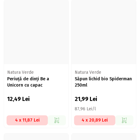
Natura Verde
Natura Verde
Periuță de dinți Be a
Săpun lichid bio Spiderman
Unicorn cu capac
250ml
12,49
Lei
21,99
Lei
87,96 Lei/l
4 x 11,87 Lei
4 x 20,89 Lei