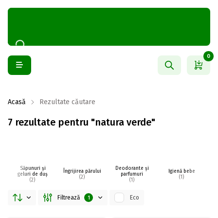
0
Acasă
Rezultate căutare
7 rezultate pentru "natura verde"
Săpunuri și
Deodorante și
Îngrijirea părului
Igienă bebe
I
geluri de duș
parfumuri
(2)
(1)
(2)
(1)
Filtrează
Eco
1