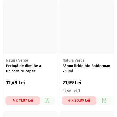
Natura Verde
Natura Verde
Periuță de dinți Be a
Săpun lichid bio Spiderman
Unicorn cu capac
250ml
12,49
Lei
21,99
Lei
87,96 Lei/l
4 x 11,87 Lei
4 x 20,89 Lei