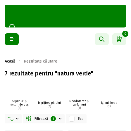
0
Acasă
Rezultate căutare
7 rezultate pentru "natura verde"
Săpunuri și
Deodorante și
Îngrijirea părului
Igienă bebe
I
geluri de duș
parfumuri
(2)
(1)
(2)
(1)
Filtrează
Eco
1