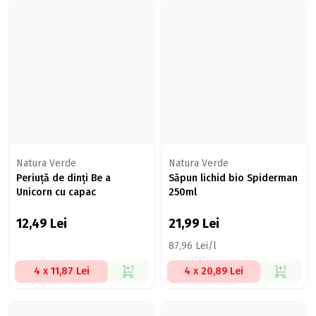
Natura Verde
Natura Verde
Periuță de dinți Be a
Săpun lichid bio Spiderman
Unicorn cu capac
250ml
12,49
Lei
21,99
Lei
87,96 Lei/l
4 x 11,87 Lei
4 x 20,89 Lei