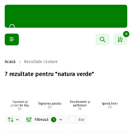
0
Acasă
Rezultate căutare
7 rezultate pentru "natura verde"
Săpunuri și
Deodorante și
Îngrijirea părului
Igienă bebe
I
geluri de duș
parfumuri
(2)
(1)
(2)
(1)
Filtrează
Eco
1