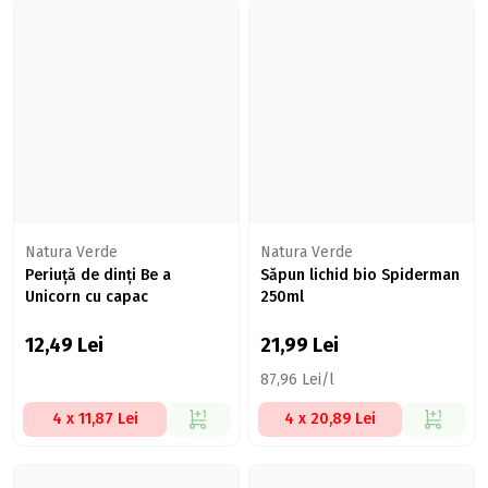
Natura Verde
Natura Verde
Periuță de dinți Be a
Săpun lichid bio Spiderman
Unicorn cu capac
250ml
12,49
Lei
21,99
Lei
87,96 Lei/l
4 x 11,87 Lei
4 x 20,89 Lei