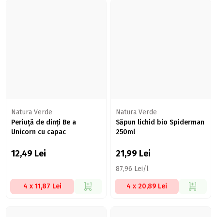
Natura Verde
Natura Verde
Periuță de dinți Be a
Săpun lichid bio Spiderman
Unicorn cu capac
250ml
12,49
Lei
21,99
Lei
87,96 Lei/l
4 x 11,87 Lei
4 x 20,89 Lei