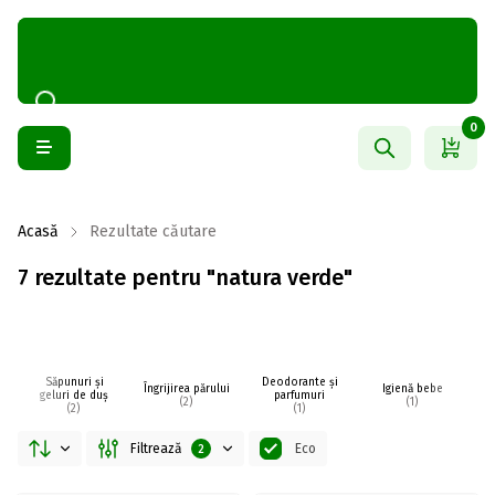
0
Acasă
Rezultate căutare
7 rezultate pentru "natura verde"
Săpunuri și
Deodorante și
Îngrijirea părului
Igienă bebe
I
geluri de duș
parfumuri
(2)
(1)
(2)
(1)
Filtrează
Eco
2