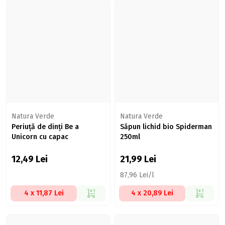
Natura Verde
Natura Verde
Periuță de dinți Be a
Săpun lichid bio Spiderman
Unicorn cu capac
250ml
12,49
Lei
21,99
Lei
87,96 Lei/l
4 x 11,87 Lei
4 x 20,89 Lei