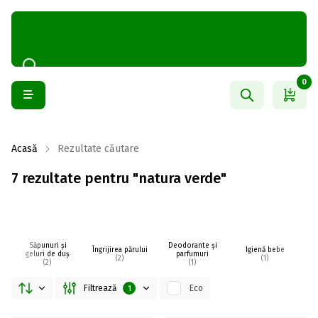
0
Acasă
Rezultate căutare
7 rezultate pentru "natura verde"
Săpunuri și
Deodorante și
Îngrijirea părului
Igienă bebe
I
geluri de duș
parfumuri
(2)
(1)
(2)
(1)
Filtrează
Eco
1