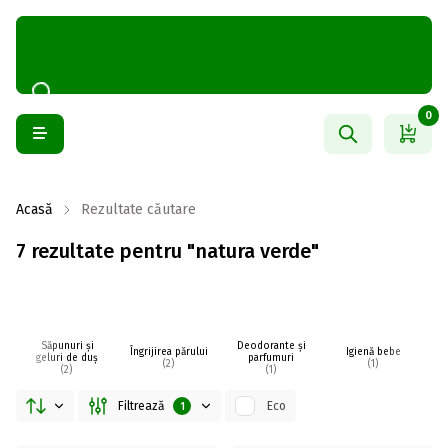
0
Acasă
Rezultate căutare
7 rezultate pentru "natura verde"
Săpunuri și
Deodorante și
Îngrijirea părului
Igienă bebe
I
geluri de duș
parfumuri
(2)
(1)
(2)
(1)
Filtrează
Eco
1