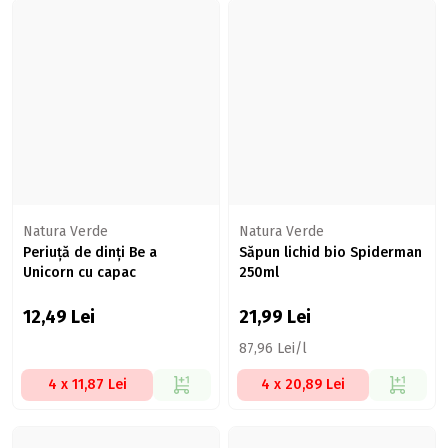
Natura Verde
Natura Verde
Periuță de dinți Be a
Săpun lichid bio Spiderman
Unicorn cu capac
250ml
12,49
Lei
21,99
Lei
87,96 Lei/l
4 x 11,87 Lei
4 x 20,89 Lei