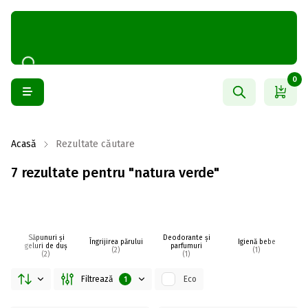
0
Acasă
Rezultate căutare
7 rezultate pentru "natura verde"
Săpunuri și
Deodorante și
Îngrijirea părului
Igienă bebe
I
geluri de duș
parfumuri
(2)
(1)
(2)
(1)
Filtrează
Eco
1