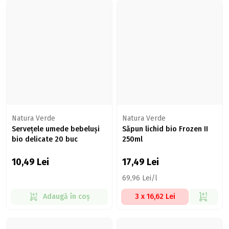
Natura Verde
Natura Verde
Servețele umede bebeluși
Săpun lichid bio Frozen II
bio delicate 20 buc
250ml
10,49
Lei
17,49
Lei
69,96 Lei/l
Adaugă în coș
3 x 16,62 Lei