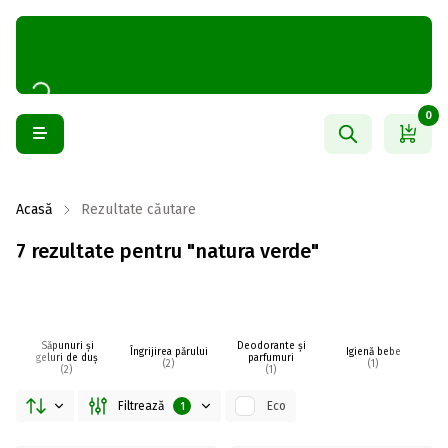
0
Acasă
Rezultate căutare
7 rezultate pentru "natura verde"
Săpunuri și
Deodorante și
Îngrijirea părului
Igienă bebe
I
geluri de duș
parfumuri
(2)
(1)
(2)
(1)
Filtrează
Eco
1