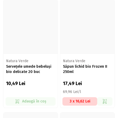
Natura Verde
Natura Verde
Servețele umede bebeluși
Săpun lichid bio Frozen II
bio delicate 20 buc
250ml
10,49
Lei
17,49
Lei
69,96 Lei/l
Adaugă în coș
3 x 16,62 Lei