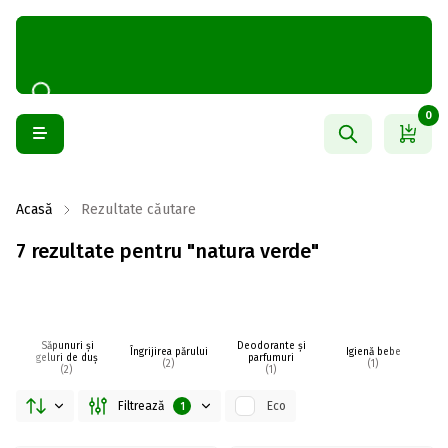
0
Acasă
Rezultate căutare
7 rezultate pentru "natura verde"
Săpunuri și
Deodorante și
Îngrijirea părului
Igienă bebe
I
geluri de duș
parfumuri
(2)
(1)
(2)
(1)
Filtrează
Eco
1