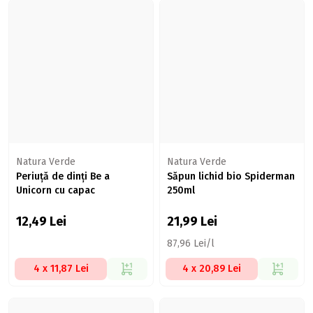
Natura Verde
Natura Verde
Periuță de dinți Be a
Săpun lichid bio Spiderman
Unicorn cu capac
250ml
12,49
Lei
21,99
Lei
87,96 Lei/l
4 x 11,87 Lei
4 x 20,89 Lei