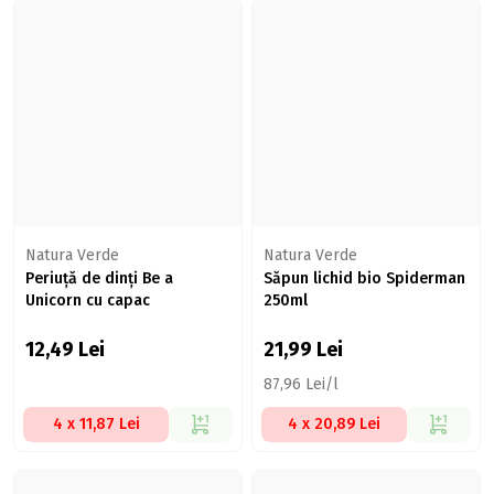
Natura Verde
Natura Verde
Periuță de dinți Be a
Săpun lichid bio Spiderman
Unicorn cu capac
250ml
12,49
Lei
21,99
Lei
87,96 Lei/l
4 x 11,87 Lei
4 x 20,89 Lei