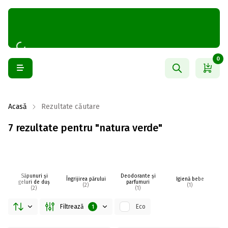
0
Acasă
Rezultate căutare
7 rezultate pentru "natura verde"
Săpunuri și
Deodorante și
Îngrijirea părului
Igienă bebe
I
geluri de duș
parfumuri
(2)
(1)
(2)
(1)
Filtrează
Eco
1