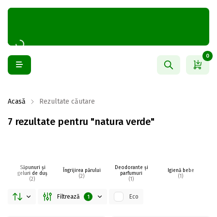
0
Acasă
Rezultate căutare
7 rezultate pentru "natura verde"
Săpunuri și
Deodorante și
Îngrijirea părului
Igienă bebe
I
geluri de duș
parfumuri
(2)
(1)
(2)
(1)
Filtrează
Eco
1