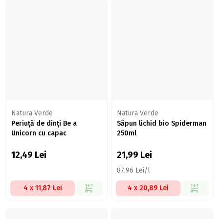
Natura Verde
Natura Verde
Periuță de dinți Be a
Săpun lichid bio Spiderman
Unicorn cu capac
250ml
12,49
Lei
21,99
Lei
87,96 Lei/l
4 x 11,87 Lei
4 x 20,89 Lei