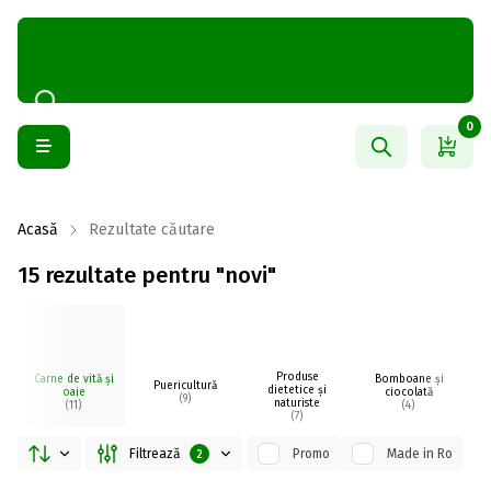
0
Acasă
Rezultate căutare
15 rezultate pentru "novi"
Produse
Carne de vită și
Bomboane și
Puericultură
dietetice și
oaie
ciocolată
(9)
naturiste
(11)
(4)
(7)
Filtrează
Promo
Made in Ro
2