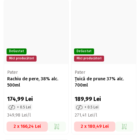
DeGustat
DeGustat
Mici producători
Mici producători
Pater
Pater
Rachiu de pere, 38% alc.
Țuică de prune 37% alc.
500ml
700ml
174,99
Lei
189,99
Lei
+ 0.5 Lei
+ 0.5 Lei
349,98 Lei/l
271,41 Lei/l
2 x 166,24 Lei
2 x 180,49 Lei