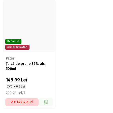
DeGustat
Mici producători
Pater
Țuică de prune 37% alc.
500ml
149,99
Lei
+ 0.5 Lei
299,98 Lei/l
2 x 142,49 Lei