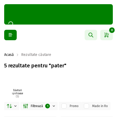
0
Acasă
Rezultate căutare
5 rezultate pentru "pater"
Băuturi
spirtoase
(5)
Filtrează
Promo
Made in Ro
1