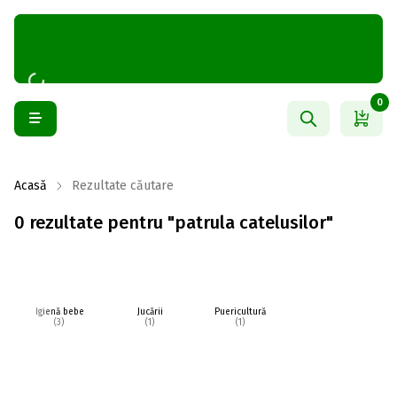
0
Acasă
Rezultate căutare
0 rezultate pentru "patrula catelusilor"
Igienă bebe
Jucării
Puericultură
(3)
(1)
(1)