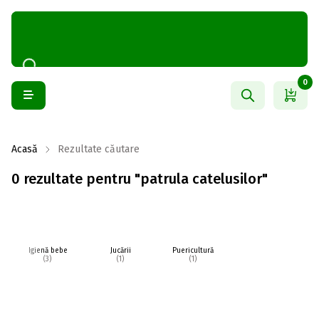
0
Acasă
Rezultate căutare
0 rezultate pentru "patrula catelusilor"
Igienă bebe
Jucării
Puericultură
(3)
(1)
(1)