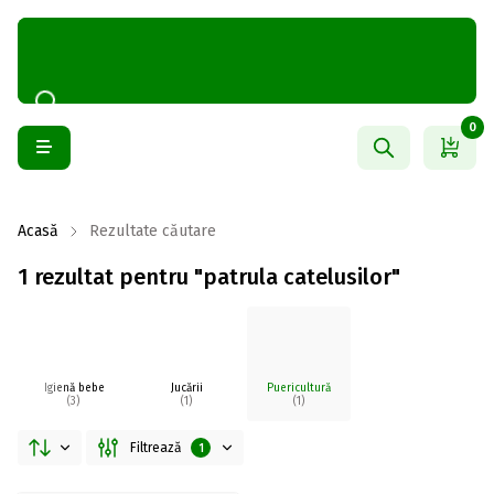
0
Acasă
Rezultate căutare
1 rezultat pentru "patrula catelusilor"
Igienă bebe
Jucării
Puericultură
(3)
(1)
(1)
Filtrează
1