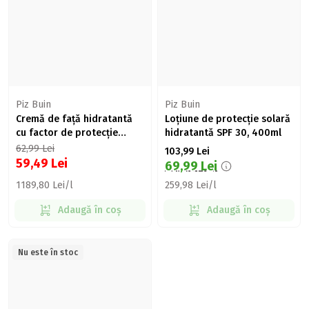
Piz Buin
Piz Buin
Cremă de față hidratantă
Loțiune de protecție solară
cu factor de protecție
hidratantă SPF 30, 400ml
solară SPF 50, 50ml
62,99
Lei
103,99
Lei
59,49
Lei
69,99
Lei
1189,80 Lei/l
259,98 Lei/l
Adaugă în coș
Adaugă în coș
Nu este în stoc