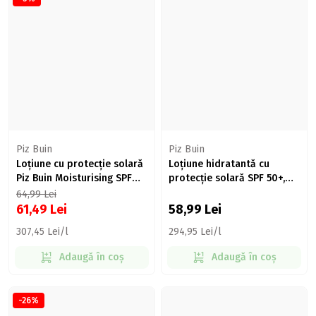
Piz Buin
Piz Buin
Loțiune cu protecție solară
Loțiune hidratantă cu
Piz Buin Moisturising SPF
protecție solară SPF 50+,
30, 200ml
200ml
64,99
Lei
61,49
Lei
58,99
Lei
307,45 Lei/l
294,95 Lei/l
Adaugă în coș
Adaugă în coș
-26%