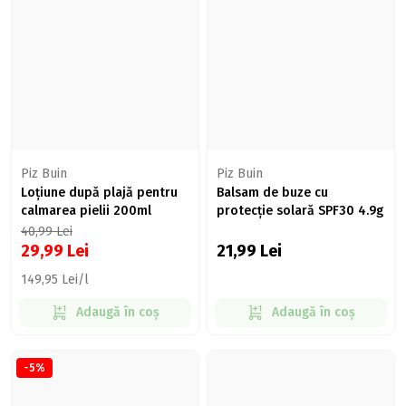
Piz Buin
Piz Buin
Loțiune după plajă pentru
Balsam de buze cu
calmarea pielii 200ml
protecție solară SPF30 4.9g
40,99
Lei
29,99
Lei
21,99
Lei
149,95 Lei/l
Adaugă în coș
Adaugă în coș
-5%