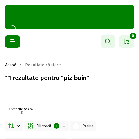
0
Acasă
Rezultate căutare
11 rezultate pentru "piz buin"
Protecție solară
(11)
Filtrează
Promo
1