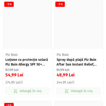
-5%
-5%
Piz Buin
Piz Buin
Loțiune cu protecție solară
Spray după plajă Piz Buin
Piz Buin Allergy SPF 50+
After Sun Instant Relief,
pentru piele sensibilă,
200ml
57,99
Lei
51,99
Lei
200ml
54,99
Lei
48,99
Lei
274,95 Lei/l
244,95 Lei/l
Adaugă în coș
Adaugă în coș
-5%