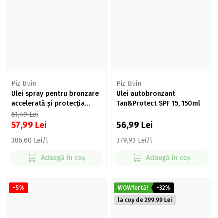
Piz Buin
Piz Buin
Ulei spray pentru bronzare
Ulei autobronzant
accelerată și protecția
Tan&Protect SPF 15, 150ml
bronzului SPF 30, 150ml
61,49
Lei
57,99
Lei
56,99
Lei
386,60 Lei/l
379,93 Lei/l
Adaugă în coș
Adaugă în coș
-5%
WOWfertă!
-32%
la coș de 299.99 Lei