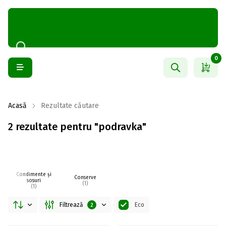
0
Acasă
Rezultate căutare
2 rezultate pentru "podravka"
Condimente și
Conserve
sosuri
(1)
(1)
Filtrează
Eco
2