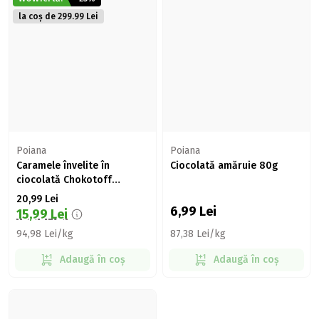
la coș de 299.99 Lei
Poiana
Poiana
Caramele învelite în
Ciocolată amăruie 80g
ciocolată Chokotoff
Original 221g
20,99
Lei
6,99
Lei
15,99
Lei
94,98 Lei/kg
87,38 Lei/kg
Adaugă în coș
Adaugă în coș