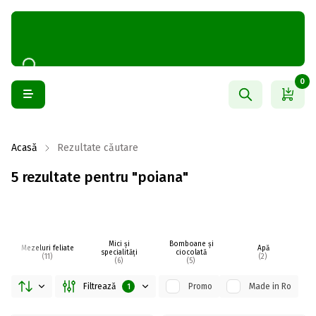
0
Acasă
Rezultate căutare
5 rezultate pentru "poiana"
Mici și
Bomboane și
Mezeluri feliate
Apă
specialități
ciocolată
(11)
(2)
(6)
(5)
Filtrează
Promo
Made in Ro
1