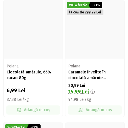
WOWfertă!
-23%
la coș de 299.99 Lei
Poiana
Poiana
Ciocolată amăruie, 65%
Caramele învelite în
cacao 80g
ciocolată amăruie
Chokotoff 221g
20,99
Lei
6,99
Lei
15,99
Lei
87,38 Lei/kg
94,98 Lei/kg
Adaugă în coș
Adaugă în coș
WOWfertă!
-23%