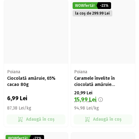
WOWfertă!
-23%
la coș de 299.99 Lei
Poiana
Poiana
Ciocolată amăruie, 65%
Caramele învelite în
cacao 80g
ciocolată amăruie
Chokotoff 221g
20,99
Lei
6,99
Lei
15,99
Lei
87,38 Lei/kg
94,98 Lei/kg
Adaugă în coș
Adaugă în coș
WOWfertă!
-23%