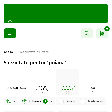
0
Acasă
Rezultate căutare
5 rezultate pentru "poiana"
Mici și
Bomboane și
Mezeluri feliate
Apă
specialități
ciocolată
(11)
(2)
(6)
(5)
Filtrează
Promo
Made in Ro
2