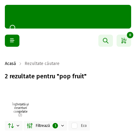
0
Acasă
Rezultate căutare
2 rezultate pentru "pop fruit"
Înghețată și
deserturi
congelate
(2)
Filtrează
Eco
1