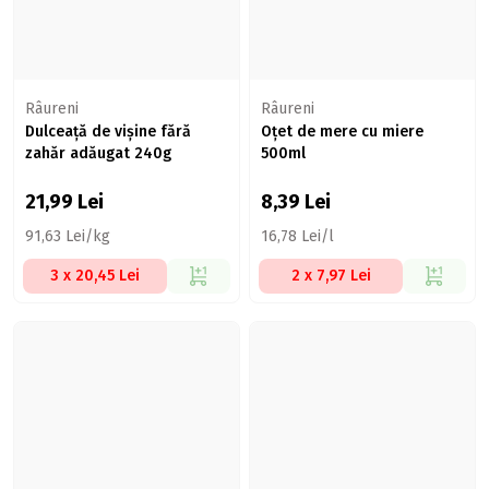
Râureni
Râureni
Dulceață de vișine fără
Oțet de mere cu miere
zahăr adăugat 240g
500ml
21,99
Lei
8,39
Lei
91,63 Lei/kg
16,78 Lei/l
3 x 20,45 Lei
2 x 7,97 Lei