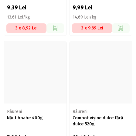
9,39
Lei
9,99
Lei
13,61 Lei/kg
14,69 Lei/kg
3 x 8,92 Lei
3 x 9,69 Lei
Râureni
Râureni
Năut boabe 400g
Compot vișine dulce fără
dulce 520g