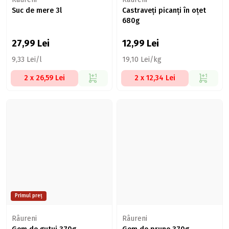
Suc de mere 3l
Castraveți picanți în oțet
680g
27,99
Lei
12,99
Lei
9,33 Lei/l
19,10 Lei/kg
2 x 26,59 Lei
2 x 12,34 Lei
Primul preț
Râureni
Râureni