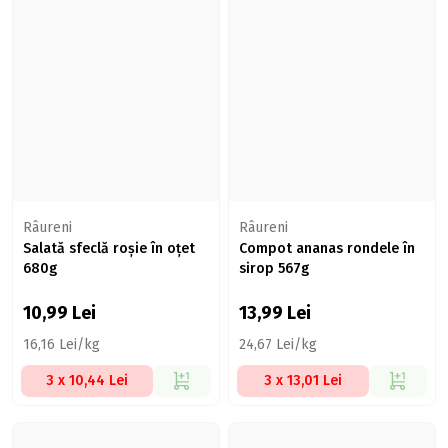
Râureni
Râureni
Salată sfeclă roșie în oțet
Compot ananas rondele în
680g
sirop 567g
10,99
Lei
13,99
Lei
16,16 Lei/kg
24,67 Lei/kg
3 x 10,44 Lei
3 x 13,01 Lei