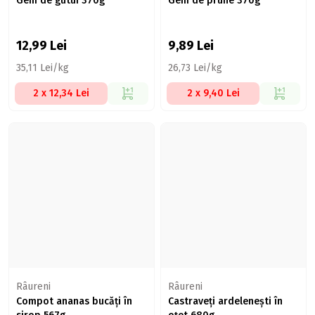
Gem de gutui 370g
Gem de prune 370g
12,99
Lei
9,89
Lei
35,11 Lei/kg
26,73 Lei/kg
2 x 12,34 Lei
2 x 9,40 Lei
Râureni
Râureni
Compot ananas bucăți în
Castraveți ardelenești în