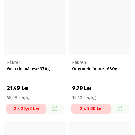
Râureni
Râureni
Gem de măceșe 370g
Gogonele în oțet 680g
21,49
Lei
9,79
Lei
58,08 Lei/kg
14,40 Lei/kg
2 x 20,42 Lei
2 x 9,30 Lei