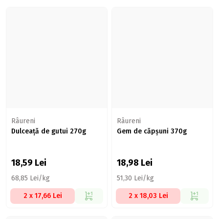
Râureni
Râureni
Dulceață de gutui 270g
Gem de căpșuni 370g
18,59
Lei
18,98
Lei
68,85 Lei/kg
51,30 Lei/kg
2 x 17,66 Lei
2 x 18,03 Lei