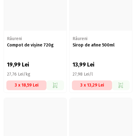
Râureni
Râureni
Compot de vișine 720g
Sirop de afine 500ml
19,99
Lei
13,99
Lei
27,76 Lei/kg
27,98 Lei/l
3 x 18,59 Lei
3 x 13,29 Lei