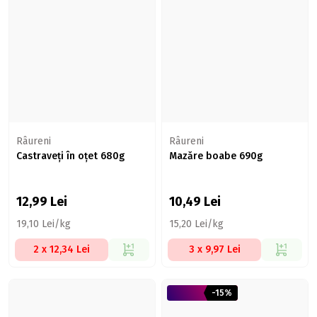
Râureni
Râureni
Castraveți în oțet 680g
Mazăre boabe 690g
12,99
Lei
10,49
Lei
19,10 Lei/kg
15,20 Lei/kg
2 x 12,34 Lei
3 x 9,97 Lei
-15%