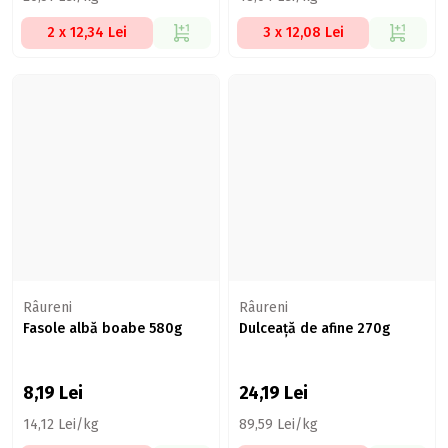
2 x 12,34 Lei
3 x 12,08 Lei
Râureni
Râureni
Fasole albă boabe 580g
Dulceață de afine 270g
8,19
Lei
24,19
Lei
14,12 Lei/kg
89,59 Lei/kg