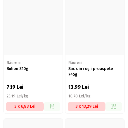
Râureni
Râureni
Bulion 310g
Suc din roșii proaspete
745g
7,19
Lei
13,99
Lei
23,19 Lei/kg
18,78 Lei/kg
3 x 6,83 Lei
3 x 13,29 Lei