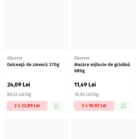
Râureni
Râureni
Dulceață de zmeură 270g
Mazăre mijlocie de grădină
680g
24,09
Lei
11,49
Lei
89,22 Lei/kg
16,90 Lei/kg
2 x 22,89 Lei
3 x 10,92 Lei