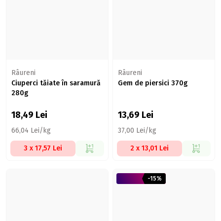
Râureni
Râureni
Ciuperci tăiate în saramură
Gem de piersici 370g
280g
18,49
Lei
13,69
Lei
66,04 Lei/kg
37,00 Lei/kg
3 x 17,57 Lei
2 x 13,01 Lei
-15%