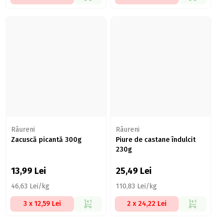
Râureni
Râureni
Zacuscă picantă 300g
Piure de castane îndulcit
230g
13,99
Lei
25,49
Lei
46,63 Lei/kg
110,83 Lei/kg
3 x 12,59 Lei
2 x 24,22 Lei