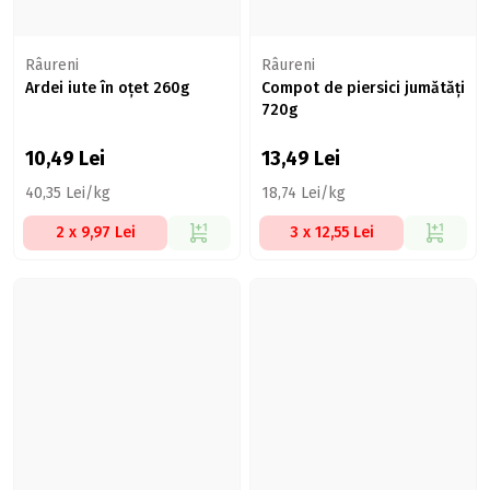
Râureni
Râureni
Ardei iute în oțet 260g
Compot de piersici jumătăți
720g
10,49
Lei
13,49
Lei
40,35 Lei/kg
18,74 Lei/kg
2 x 9,97 Lei
3 x 12,55 Lei