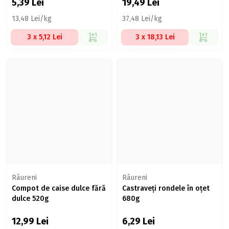
5,39
Lei
19,49
Lei
13,48 Lei/kg
37,48 Lei/kg
3 x 5,12 Lei
3 x 18,13 Lei
Râureni
Râureni
Compot de caise dulce fără
Castraveți rondele în oțet
dulce 520g
680g
12,99
Lei
6,29
Lei