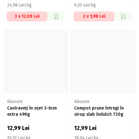
24,98 Lei/kg
9,25 Lei/kg
3 x 12,08 Lei
2 x 5,98 Lei
Râureni
Râureni
Castraveți în oțet 3-6cm
Compot prune întregi în
extra 490g
sirop slab îndulcit 720g
12,99
Lei
12,99
Lei
26,51 Lei/kg
18,04 Lei/kg