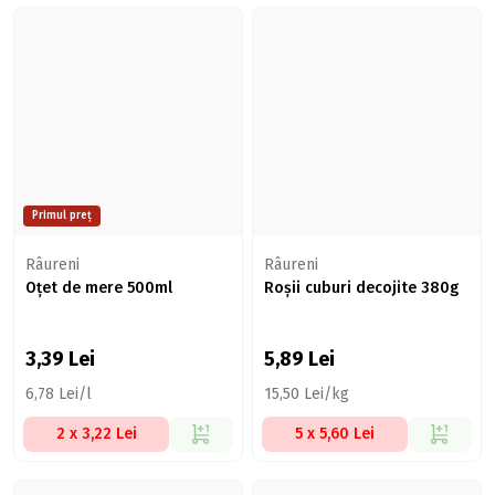
Primul preț
Râureni
Râureni
Oțet de mere 500ml
Roșii cuburi decojite 380g
3,39
Lei
5,89
Lei
6,78 Lei/l
15,50 Lei/kg
2 x 3,22 Lei
5 x 5,60 Lei