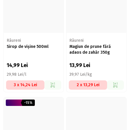
Râureni
Râureni
Sirop de vișine 500ml
Magiun de prune fără
adaos de zahăr 350g
14,99
Lei
13,99
Lei
29,98 Lei/l
39,97 Lei/kg
3 x 14,24 Lei
2 x 13,29 Lei
-15%