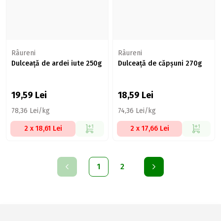
Râureni
Râureni
Dulceață de ardei iute 250g
Dulceață de căpșuni 270g
19,59
Lei
18,59
Lei
78,36 Lei/kg
74,36 Lei/kg
2 x 18,61 Lei
2 x 17,66 Lei
1
2