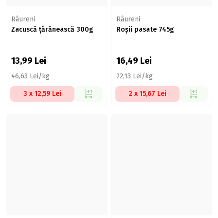
Râureni
Râureni
Zacuscă țărănească 300g
Roșii pasate 745g
13,99
Lei
16,49
Lei
46,63 Lei/kg
22,13 Lei/kg
3 x 12,59 Lei
2 x 15,67 Lei