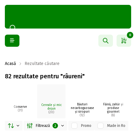
0
Acasă
Rezultate căutare
82 rezultate pentru "râureni"
Băuturi
Făină, zahăr și
Cereale și mic
C
Conserve
necarbogazoase
produse
dejun
(31)
și siropuri
gourmet
(20)
(12)
(8)
Filtrează
Promo
Made in Ro
2