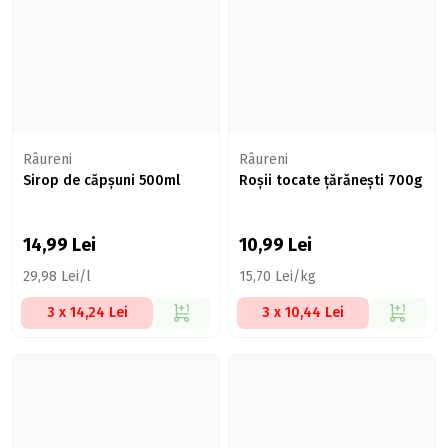
Râureni
Râureni
Sirop de căpșuni 500ml
Roșii tocate țărănești 700g
14,99
Lei
10,99
Lei
29,98 Lei/l
15,70 Lei/kg
3 x 14,24 Lei
3 x 10,44 Lei