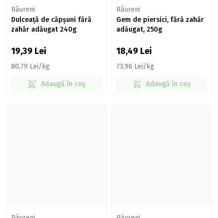
Râureni
Râureni
Dulceață de căpșuni fără
Gem de piersici, fără zahăr
zahăr adăugat 240g
adăugat, 250g
19,39
Lei
18,49
Lei
80,79 Lei/kg
73,96 Lei/kg
Adaugă în coș
Adaugă în coș
Râureni
Râureni