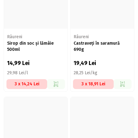
Râureni
Râureni
Sirop din soc și lămâie
Castraveți în saramură
500ml
690g
14,99
Lei
19,49
Lei
29,98 Lei/l
28,25 Lei/kg
3 x 14,24 Lei
3 x 18,91 Lei