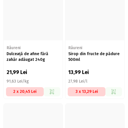
Râureni
Râureni
Dulceață de afine fără
Sirop din fructe de pădure
zahăr adăugat 240g
500ml
21,99
Lei
13,99
Lei
91,63 Lei/kg
27,98 Lei/l
2 x 20,45 Lei
3 x 13,29 Lei