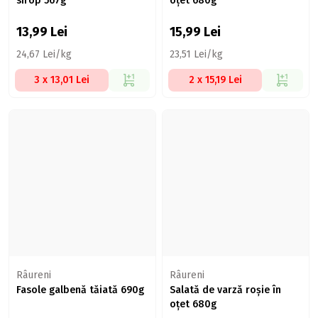
sirop 567g
oțet 680g
13,99
Lei
15,99
Lei
24,67 Lei/kg
23,51 Lei/kg
3 x 13,01 Lei
2 x 15,19 Lei
Râureni
Râureni
Fasole galbenă tăiată 690g
Salată de varză roșie în
oțet 680g