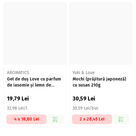
AROMATICS
Yuki & Love
Gel de duș Love cu parfum
Mochi (prăjitură japoneză)
de iasomie și lemn de
cu susan 210g
santal, prebiotice, vit. E și
aloe 600ml
19,79
Lei
30,59
Lei
32,98 Lei/l
30,59 Lei/buc
4 x 18,80 Lei
2 x 28,45 Lei