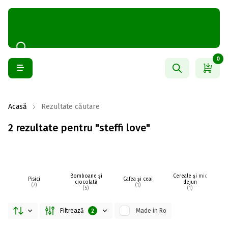
0
Acasă
Rezultate căutare
2 rezultate pentru "steffi love"
Bomboane și
Cereale și mic
D
Pisici
Cafea și ceai
ciocolată
dejun
(7)
(1)
(5)
(1)
Filtrează
Made in Ro
2