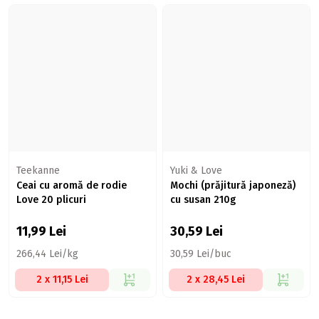
Teekanne
Yuki & Love
Ceai cu aromă de rodie
Mochi (prăjitură japoneză)
Love 20 plicuri
cu susan 210g
11,99
Lei
30,59
Lei
266,44 Lei/kg
30,59 Lei/buc
2 x 11,15 Lei
2 x 28,45 Lei