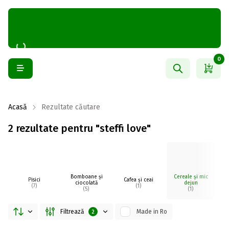
0
Acasă
Rezultate căutare
2 rezultate pentru "steffi love"
Bomboane și
Cereale și mic
D
Pisici
Cafea și ceai
ciocolată
dejun
(7)
(1)
(5)
(1)
Filtrează
Made in Ro
2