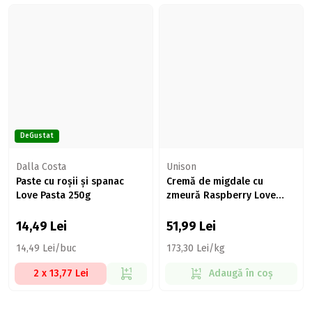
DeGustat
Dalla Costa
Unison
Paste cu roșii și spanac
Cremă de migdale cu
Love Pasta 250g
zmeură Raspberry Love
300g
14,49
Lei
51,99
Lei
14,49 Lei/buc
173,30 Lei/kg
2 x 13,77 Lei
Adaugă în coș