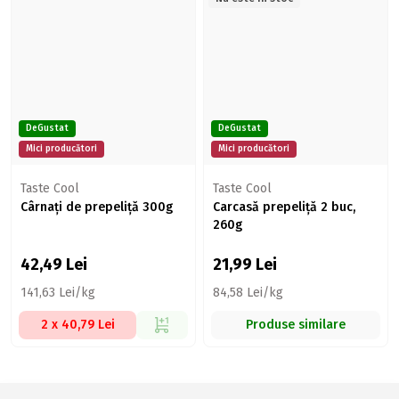
DeGustat
DeGustat
Mici producători
Mici producători
Taste Cool
Taste Cool
Cârnați de prepeliță 300g
Carcasă prepeliță 2 buc,
260g
42,49
Lei
21,99
Lei
141,63 Lei/kg
84,58 Lei/kg
2 x 40,79 Lei
Produse similare