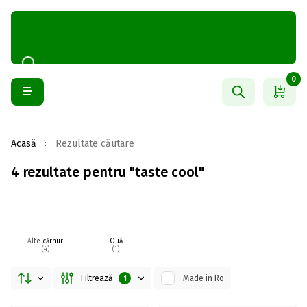
0
Acasă
Rezultate căutare
4 rezultate pentru "taste cool"
Alte cărnuri
Ouă
(4)
(1)
Filtrează
Made in Ro
1