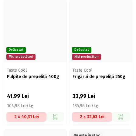
DeGustat
DeGustat
Mici producători
Mici producători
Taste Cool
Taste Cool
Pulpițe de prepeliță 400g
Frigărui de prepeliță 250g
41,99
Lei
33,99
Lei
104,98 Lei/kg
135,96 Lei/kg
2 x 40,31 Lei
2 x 32,63 Lei
Nu este în stoc