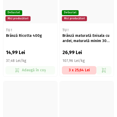
DeGustat
DeGustat
Mici producători
Mici producători
TU !
TU !
Brânză Ricotta 400g
Brânză maturată Enisala cu
ardei, maturată minim 30
zile 250g
14,99
Lei
26,99
Lei
37,48 Lei/kg
107,96 Lei/kg
Adaugă în coș
3 x 25,64 Lei