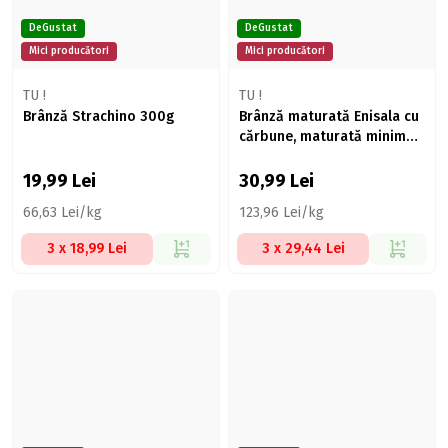
DeGustat
DeGustat
Mici producători
Mici producători
TU !
TU !
Brânză Strachino 300g
Brânză maturată Enisala cu
cărbune, maturată minim
30 zile 250g
19,99
Lei
30,99
Lei
66,63 Lei/kg
123,96 Lei/kg
3 x 18,99 Lei
3 x 29,44 Lei