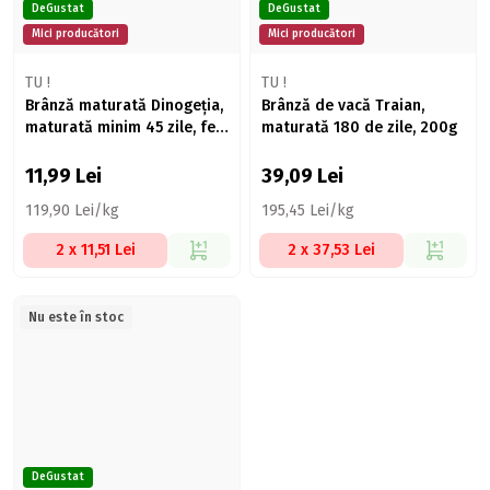
DeGustat
DeGustat
Mici producători
Mici producători
TU !
TU !
Brânză maturată Dinogeția,
Brânză de vacă Traian,
maturată minim 45 zile, felii
maturată 180 de zile, 200g
100g
11,99
Lei
39,09
Lei
119,90 Lei/kg
195,45 Lei/kg
2 x 11,51 Lei
2 x 37,53 Lei
Nu este în stoc
DeGustat