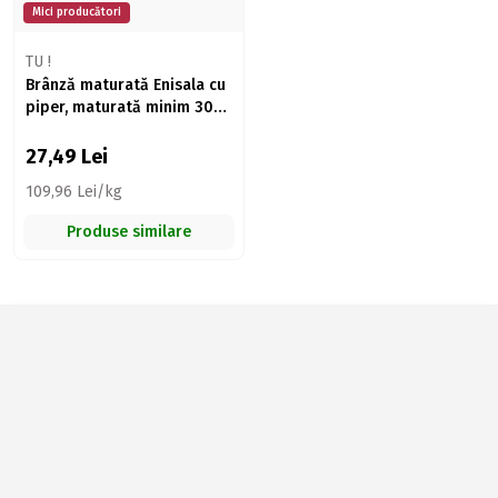
Mici producători
TU !
Brânză maturată Enisala cu
piper, maturată minim 30
zile 250g
27,49
Lei
109,96 Lei/kg
Produse similare