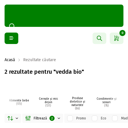
0
Acasă
Rezultate căutare
2 rezultate pentru "vedda bio"
Produse
Cereale și mic
Condimente și
La
Alimente bebe
dietetice și
dejun
sosuri
(173)
naturiste
(131)
(78)
(86)
Filtrează
Promo
Eco
Made
2