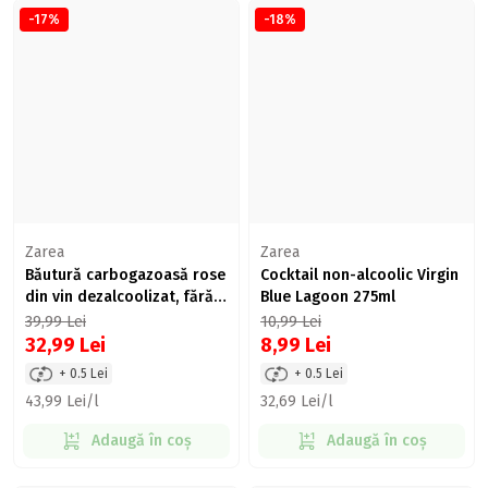
-17%
-18%
Zarea
Zarea
Băutură carbogazoasă rose
Cocktail non-alcoolic Virgin
din vin dezalcoolizat, fără
Blue Lagoon 275ml
alcool 750ml
39,99
Lei
10,99
Lei
32,99
Lei
8,99
Lei
+ 0.5 Lei
+ 0.5 Lei
43,99 Lei/l
32,69 Lei/l
Adaugă în coș
Adaugă în coș