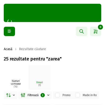
0
Acasă
Rezultate căutare
25 rezultate pentru "zarea"
Băuturi
Vinuri
spirtoase
(9)
(16)
Filtrează
Promo
Made in Ro
2