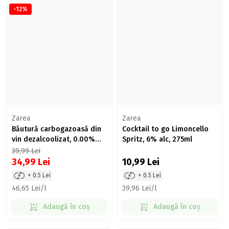
-12%
Zarea
Zarea
Băutură carbogazoasă din
Cocktail to go Limoncello
vin dezalcoolizat, 0.00%
Spritz, 6% alc, 275ml
alc. 750ml
39,99
Lei
34,99
Lei
10,99
Lei
+ 0.5 Lei
+ 0.5 Lei
46,65 Lei/l
39,96 Lei/l
Adaugă în coș
Adaugă în coș