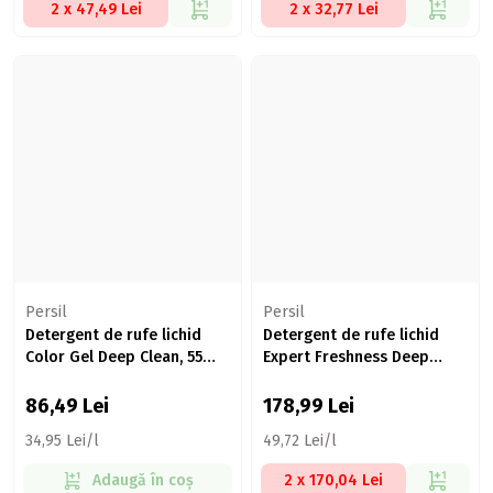
2 x 47,49 Lei
2 x 32,77 Lei
Persil
Persil
Detergent de rufe lichid
Detergent de rufe lichid
Color Gel Deep Clean, 55
Expert Freshness Deep
spălări, 2.475l
Clean Lavender, 80 spălări,
3.6l
86,49
Lei
178,99
Lei
34,95 Lei/l
49,72 Lei/l
Adaugă în coș
2 x 170,04 Lei