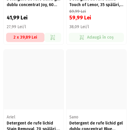
dublu concentrat Joy, 60
Touch of Lenor, 35 spălări,
spălări, 1.5l
1.575l
69,99
Lei
41,99
Lei
59,99
Lei
27,99 Lei/l
38,09 Lei/l
2 x 39,89 Lei
Adaugă în coș
Ariel
Sano
Detergent de rufe lichid
Detergent de rufe lichid gel
Stain Removal, 70 spălări,
dublu concentrat Blue