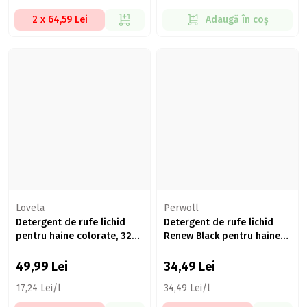
2 x 64,59 Lei
Adaugă în coș
Lovela
Perwoll
Detergent de rufe lichid
Detergent de rufe lichid
pentru haine colorate, 32
Renew Black pentru haine
spălări, 2.9l
negre, 20 spălări, 1l
49,99
Lei
34,49
Lei
17,24 Lei/l
34,49 Lei/l