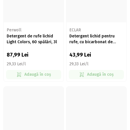
Perwoll
ECLAR
Detergent de rufe lichid
Detergent lichid pentru
Light Colors, 60 spălări, 3l
rufe, cu bicarbonat de
sodiu, Zori de zi, 30 spălări,
1.5l
87,99
Lei
43,99
Lei
29,33 Lei/l
29,33 Lei/l
Adaugă în coș
Adaugă în coș