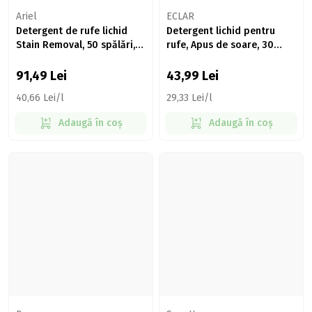
Ariel
ECLAR
Detergent de rufe lichid
Detergent lichid pentru
Stain Removal, 50 spălări,
rufe, Apus de soare, 30
2.25l
spălări, 1.5l
91,49
Lei
43,99
Lei
40,66 Lei/l
29,33 Lei/l
Adaugă în coș
Adaugă în coș