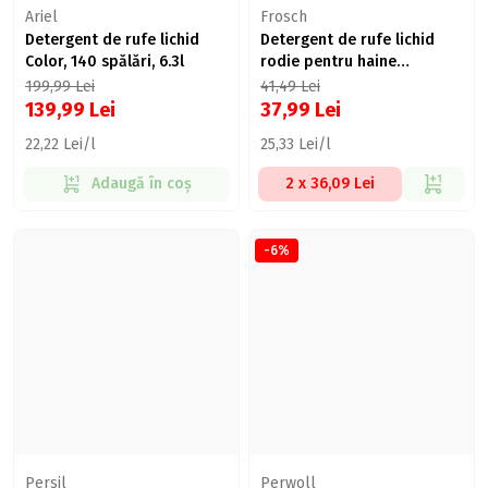
Ariel
Frosch
Detergent de rufe lichid
Detergent de rufe lichid
Color, 140 spălări, 6.3l
rodie pentru haine
colorate, 22 spălări, 1.5l
199,99
Lei
41,49
Lei
139,99
Lei
37,99
Lei
22,22 Lei/l
25,33 Lei/l
Adaugă în coș
2 x 36,09 Lei
-6%
Persil
Perwoll