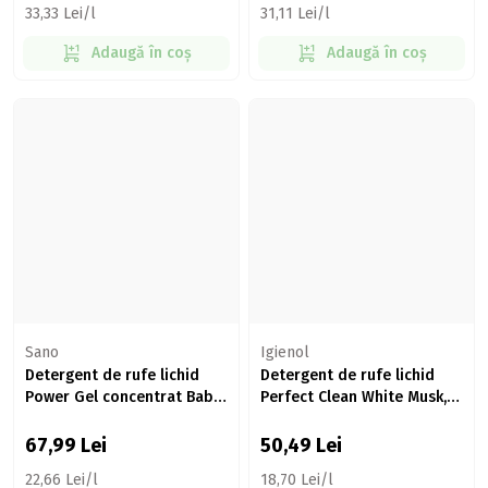
33,33 Lei/l
31,11 Lei/l
Adaugă în coș
Adaugă în coș
Sano
Igienol
Detergent de rufe lichid
Detergent de rufe lichid
Power Gel concentrat Baby,
Perfect Clean White Musk,
60 spălări, 3l
67 spălări, 2.7l
67,99
Lei
50,49
Lei
22,66 Lei/l
18,70 Lei/l