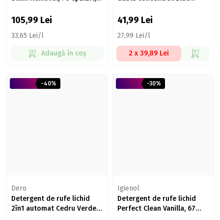
3.15l
Blossom, 60 spălări, 1.5l
105,99
Lei
41,99
Lei
33,65 Lei/l
27,99 Lei/l
Adaugă în coș
2 x 39,89 Lei
-40%
-30%
Dero
Igienol
Detergent de rufe lichid
Detergent de rufe lichid
2în1 automat Cedru Verde,
Perfect Clean Vanilla, 67
40 de spălări, 2l
spălări, 2.7l