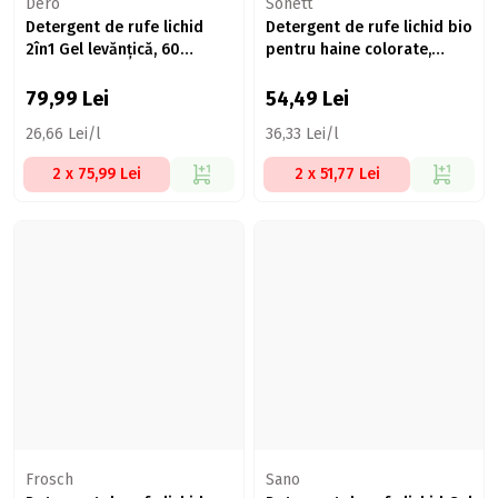
Dero
Sonett
Detergent de rufe lichid
Detergent de rufe lichid bio
2în1 Gel levănțică, 60
pentru haine colorate,
spălări, 3l
mentă & lămâie, 21 spălări,
1.5l
79,99
Lei
54,49
Lei
26,66 Lei/l
36,33 Lei/l
2 x 75,99 Lei
2 x 51,77 Lei
Frosch
Sano