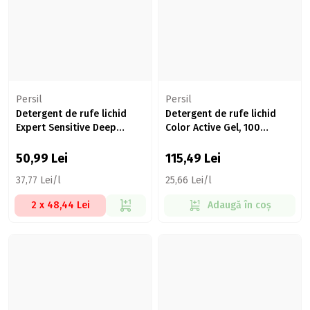
Persil
Persil
Detergent de rufe lichid
Detergent de rufe lichid
Expert Sensitive Deep
Color Active Gel, 100
Clean, 30 spălări, 1.35l
spălări, 4.5l
50,99
Lei
115,49
Lei
37,77 Lei/l
25,66 Lei/l
2 x 48,44 Lei
Adaugă în coș