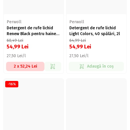
Perwoll
Perwoll
Detergent de rufe lichid
Detergent de rufe lichid
Renew Black pentru haine
Light Colors, 40 spălări, 2l
negre, 40 spălări, 2l
60,49
Lei
64,99
Lei
54,99
Lei
54,99
Lei
27,50 Lei/l
27,50 Lei/l
2 x 52,24 Lei
Adaugă în coș
-16%