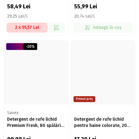
58,49
Lei
55,99
Lei
29,25 Lei/l
20,74 Lei/l
2 x 55,57 Lei
Adaugă în coș
-20%
Primul preț
Savex
Detergent de rufe lichid
Detergent de rufe lichid
Premium Fresh, 80 spălări,
pentru haine colorate, 20
3.6l
spălări, 1.5l