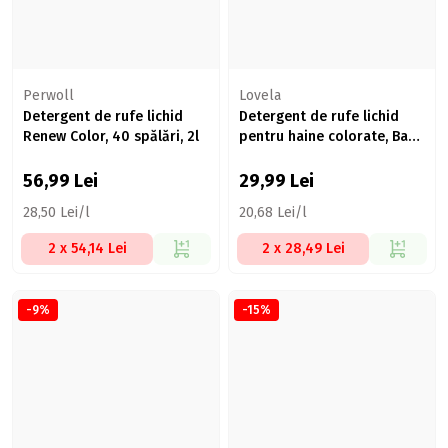
Perwoll
Lovela
Detergent de rufe lichid
Detergent de rufe lichid
Renew Color, 40 spălări, 2l
pentru haine colorate, Baby
0+ luni, 16 spălări, 1.45l
56,99
Lei
29,99
Lei
28,50 Lei/l
20,68 Lei/l
2 x 54,14 Lei
2 x 28,49 Lei
-9%
-15%