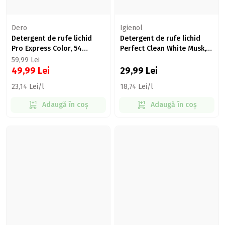
Dero
Igienol
Detergent de rufe lichid
Detergent de rufe lichid
Pro Express Color, 54
Perfect Clean White Musk,
spălări, 2.16l
40 spălări, 1.6l
59,99
Lei
49,99
Lei
29,99
Lei
23,14 Lei/l
18,74 Lei/l
Adaugă în coș
Adaugă în coș