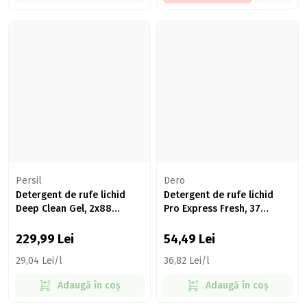
Persil
Dero
Detergent de rufe lichid
Detergent de rufe lichid
Deep Clean Gel, 2x88
Pro Express Fresh, 37
spălări, 2x3.96l
spălări, 1.48l
229,99
Lei
54,49
Lei
29,04 Lei/l
36,82 Lei/l
Adaugă în coș
Adaugă în coș