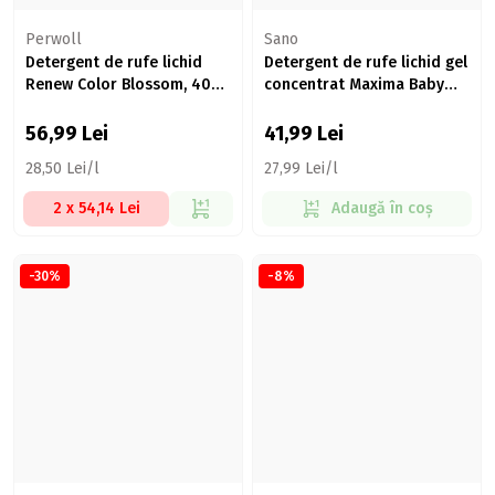
Perwoll
Sano
Detergent de rufe lichid
Detergent de rufe lichid gel
Renew Color Blossom, 40
concentrat Maxima Baby
spălări, 2l
Oat, 60 spălări, 1.5l
56,99
Lei
41,99
Lei
28,50 Lei/l
27,99 Lei/l
2 x 54,14 Lei
Adaugă în coș
-30%
-8%