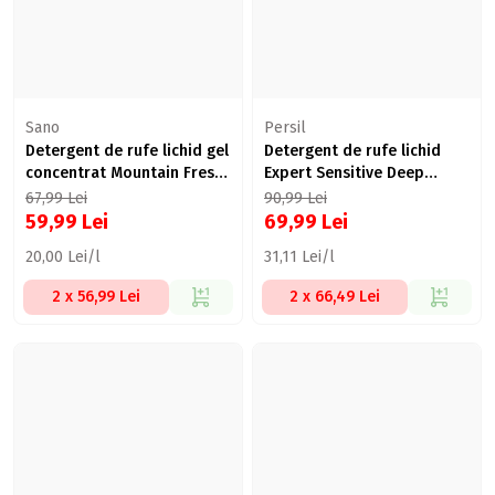
Sano
Persil
Detergent de rufe lichid gel
Detergent de rufe lichid
concentrat Mountain Fresh,
Expert Sensitive Deep
60 spălări, 3l
Clean, 50 spălări, 2.25l
67,99
Lei
90,99
Lei
59,99
Lei
69,99
Lei
20,00 Lei/l
31,11 Lei/l
2 x 56,99 Lei
2 x 66,49 Lei