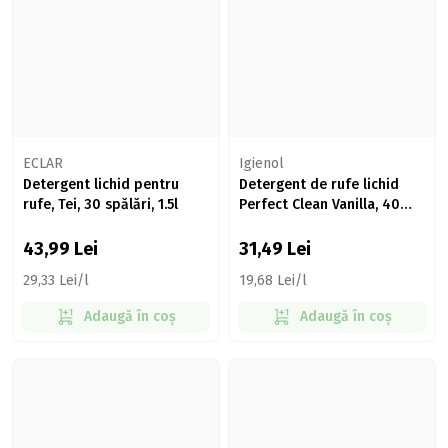
ECLAR
Igienol
Detergent lichid pentru
Detergent de rufe lichid
rufe, Tei, 30 spălări, 1.5l
Perfect Clean Vanilla, 40
spălări, 1.6l
43,99
Lei
31,49
Lei
29,33 Lei/l
19,68 Lei/l
Adaugă în coș
Adaugă în coș