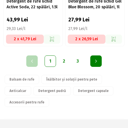
Detergent de rufe lichid
Detergent de rufe lichid Gel
Active Soda, 22 spălări, 1.5l
Blue Blossom, 20 spălări, 1l
43,99
Lei
27,99
Lei
29,33 Lei/l
27,99 Lei/l
2 x 41,79 Lei
2 x 26,59 Lei
1
2
3
Balsam de rufe
Înălbitor și soluții pentru pete
Anticalcar
Detergent pudră
Detergent capsule
Accesorii pentru rufe