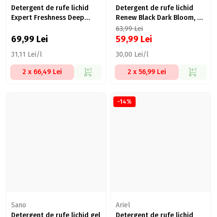
Detergent de rufe lichid
Detergent de rufe lichid
Expert Freshness Deep
Renew Black Dark Bloom, 40
Clean Lavender, 50 spălări,
spălări, 2l
63,99
Lei
2.25l
69,99
Lei
59,99
Lei
31,11 Lei/l
30,00 Lei/l
2 x 66,49 Lei
2 x 56,99 Lei
-14%
Sano
Ariel
Detergent de rufe lichid gel
Detergent de rufe lichid