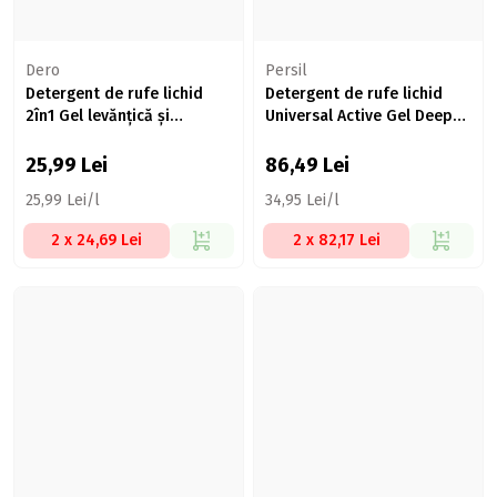
Dero
Persil
Detergent de rufe lichid
Detergent de rufe lichid
2în1 Gel levănțică și
Universal Active Gel Deep
iasomie, 20 spălari, 1l
Clean, 55 spălări, 2.475l
25,99
Lei
86,49
Lei
25,99 Lei/l
34,95 Lei/l
2 x 24,69 Lei
2 x 82,17 Lei