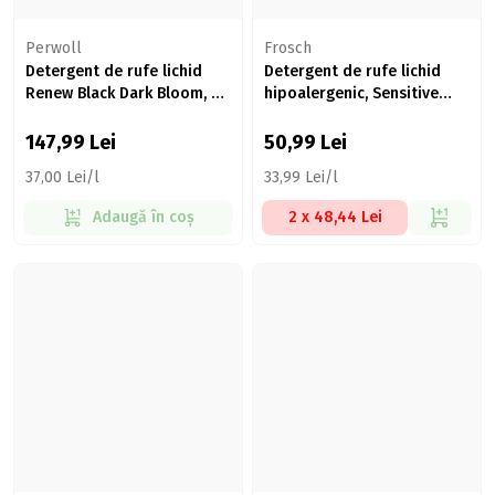
Perwoll
Frosch
Detergent de rufe lichid
Detergent de rufe lichid
Renew Black Dark Bloom, 80
hipoalergenic, Sensitive
spălări, 4l
Zero%, 22 spălări, 1.5l
147,99
Lei
50,99
Lei
37,00 Lei/l
33,99 Lei/l
Adaugă în coș
2 x 48,44 Lei