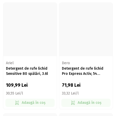
Ariel
Dero
Detergent de rufe lichid
Detergent de rufe lichid
Sensitive 80 spălări, 3.6l
Pro Express Activ, 54
spălări, 2.16l
109,99
Lei
71,98
Lei
30,55 Lei/l
33,32 Lei/l
Adaugă în coș
Adaugă în coș