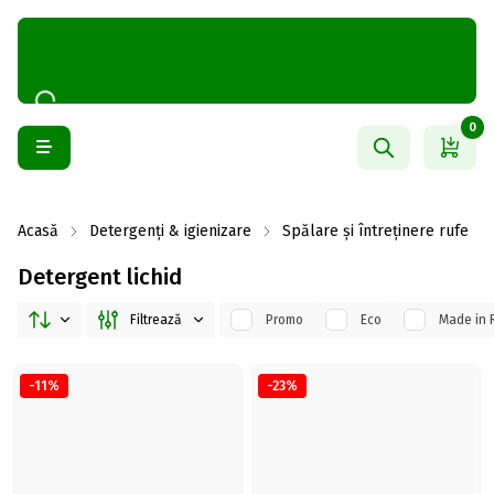
0
Acasă
Detergenți & igienizare
Spălare și întreținere rufe
Detergent lichid
Filtrează
Promo
Eco
Made in 
-11%
-23%