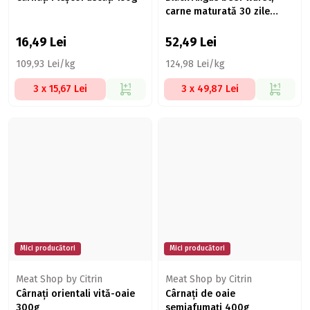
carne maturată 30 zile
420g
16,49
Lei
52,49
Lei
109,93 Lei/kg
124,98 Lei/kg
3 x 15,67 Lei
3 x 49,87 Lei
Mici producători
Mici producători
Meat Shop by Citrin
Meat Shop by Citrin
Cârnați orientali vită-oaie
Cârnați de oaie
300g
semiafumați 400g