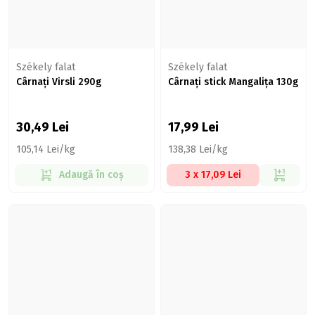
Székely falat
Székely falat
Cârnați Virsli 290g
Cârnați stick Mangalița 130g
30,49
Lei
17,99
Lei
105,14 Lei/kg
138,38 Lei/kg
Adaugă în coș
3 x 17,09 Lei