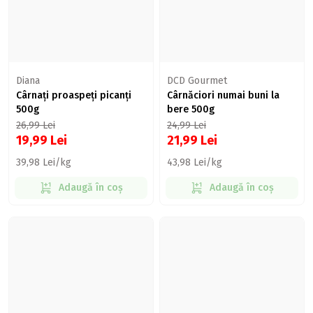
Diana
DCD Gourmet
Cârnați proaspeți picanți
Cârnăciori numai buni la
500g
bere 500g
26,99
Lei
24,99
Lei
19,99
Lei
21,99
Lei
39,98 Lei/kg
43,98 Lei/kg
Adaugă în coș
Adaugă în coș