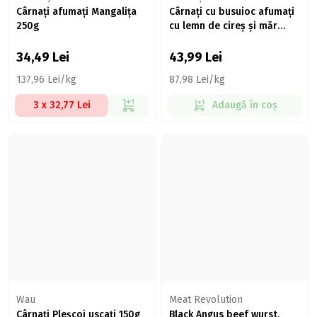
Cârnați afumați Mangalița
Cârnați cu busuioc afumați
250g
cu lemn de cireș și măr
500g
34,49
Lei
43,99
Lei
137,96 Lei/kg
87,98 Lei/kg
3 x 32,77 Lei
Adaugă în coș
Wau
Meat Revolution
Cârnați Pleșcoi uscați 150g
Black Angus beef wurst,