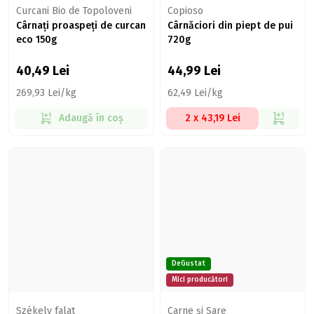
Curcani Bio de Topoloveni
Copioso
Cârnați proaspeți de curcan
Cârnăciori din piept de pui
eco 150g
720g
40,49
Lei
44,99
Lei
269,93 Lei/kg
62,49 Lei/kg
Adaugă în coș
2 x 43,19 Lei
DeGustat
Mici producători
Székely falat
Carne şi Sare