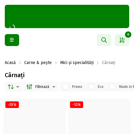
0
Acasă
Carne & pește
Mici și specialități
Cârnați
Cârnați
Filtrează
Promo
Eco
Made in 
-25%
-12%