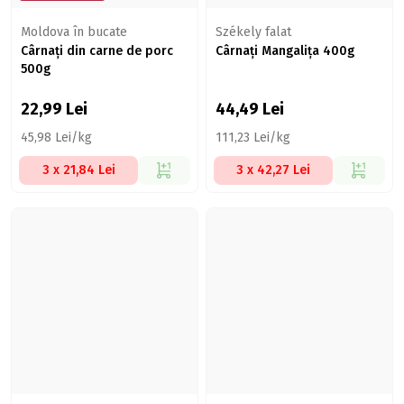
Moldova în bucate
Székely falat
Cârnați din carne de porc
Cârnați Mangalița 400g
500g
22,99
Lei
44,49
Lei
45,98 Lei/kg
111,23 Lei/kg
3 x 21,84 Lei
3 x 42,27 Lei