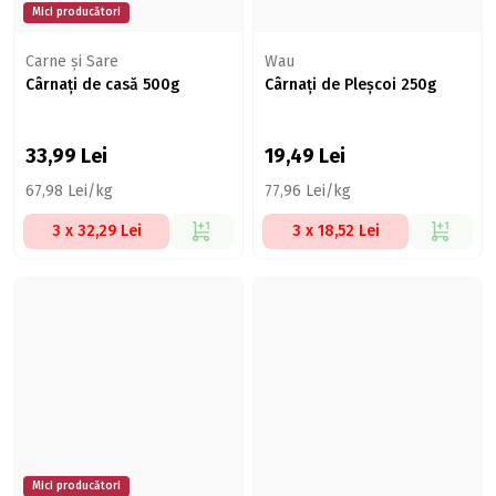
Mici producători
Carne şi Sare
Wau
Cârnați de casă 500g
Cârnați de Pleșcoi 250g
33,99
Lei
19,49
Lei
67,98 Lei/kg
77,96 Lei/kg
3 x 32,29 Lei
3 x 18,52 Lei
Mici producători