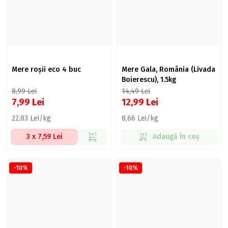
Mere roșii eco 4 buc
Mere Gala, România (Livada
Boierescu), 1.5kg
8,99
Lei
14,49
Lei
7,99
Lei
12,99
Lei
22,83 Lei/kg
8,66 Lei/kg
3 x 7,59 Lei
Adaugă în coș
-10%
-10%