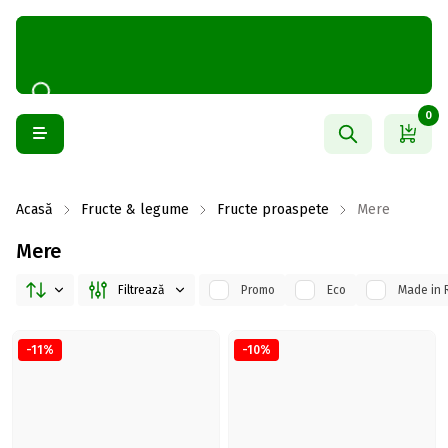
0
Acasă
Fructe & legume
Fructe proaspete
Mere
Mere
Filtrează
Promo
Eco
Made in 
-11%
-10%