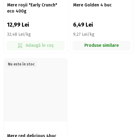
Mere roșii "Early Crunch"
Mere Golden 4 buc
eco 400g
12,99
Lei
6,49
Lei
32,48 Lei/kg
9,27 Lei/kg
Adaugă în coș
Produse similare
Nu este în stoc
Mere red delicious 4buc