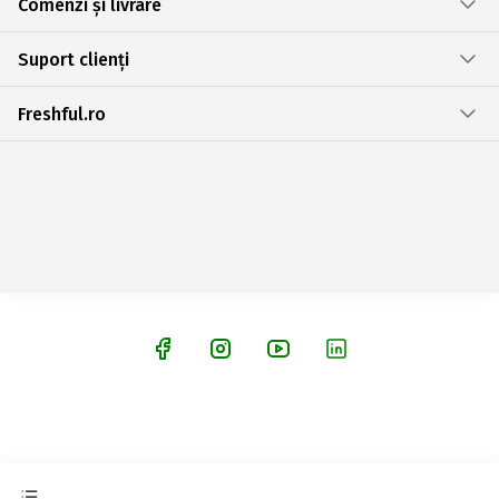
Comenzi și livrare
Suport clienți
Freshful.ro
© 2026 EMAG Retail S.R.L., CUI: RO44231872, Reg.Com: J23/2852/2021