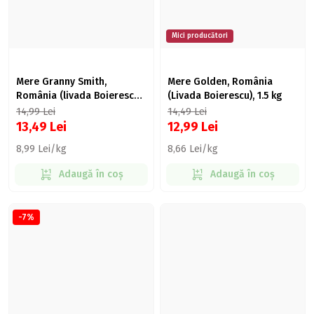
Mici producători
Mere Granny Smith,
Mere Golden, România
România (livada Boierescu),
(Livada Boierescu), 1.5 kg
1.5kg
14,99
Lei
14,49
Lei
13,49
Lei
12,99
Lei
8,99 Lei/kg
8,66 Lei/kg
Adaugă în coș
Adaugă în coș
-7%