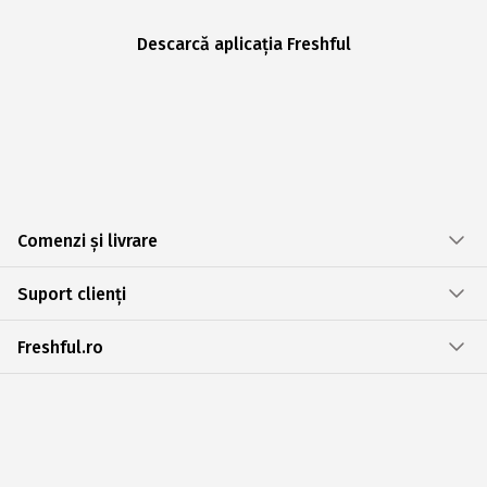
Descarcă aplicația Freshful
Comenzi și livrare
Suport clienți
Freshful.ro