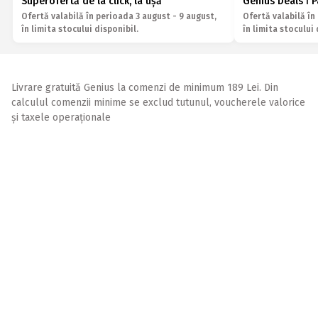
Superofertă de la click, la ușă
Genius Deals ǀ 
Ofertă valabilă în perioada 3 august - 9 august,
Ofertă valabilă în
în limita stocului disponibil.
în limita stocului 
Livrare gratuită Genius la comenzi de minimum 189 Lei. Din
calculul comenzii minime se exclud tutunul, voucherele valorice
și taxele operaționale