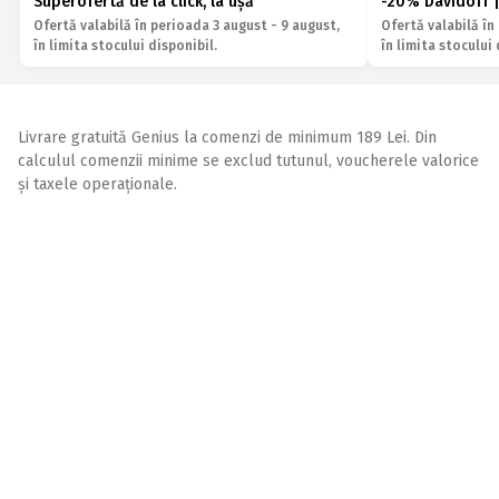
Superofertă de la click, la ușă
-20% Davidoff |
Ofertă valabilă în perioada 3 august - 9 august,
Ofertă valabilă în
în limita stocului disponibil.
în limita stocului 
Livrare gratuită Genius la comenzi de minimum 189 Lei. Din
calculul comenzii minime se exclud tutunul, voucherele valorice
și taxele operaționale.