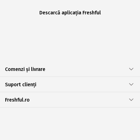
Descarcă aplicația Freshful
Comenzi și livrare
Suport clienți
Freshful.ro