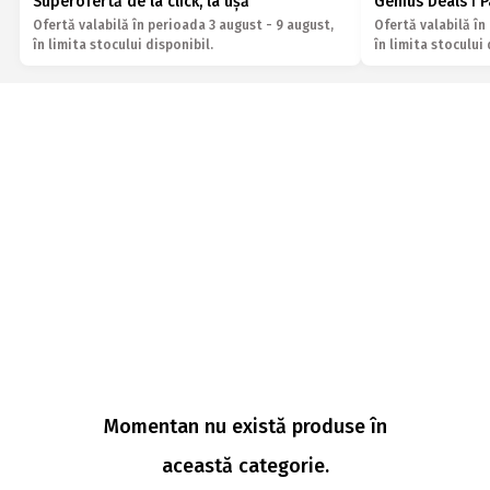
Superofertă de la click, la ușă
Genius Deals ǀ 
Ofertă valabilă în perioada 3 august - 9 august,
Ofertă valabilă în
în limita stocului disponibil.
în limita stocului 
Momentan nu există produse în
această categorie.