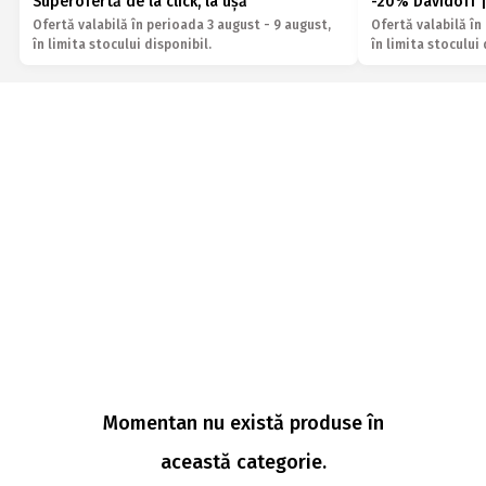
Superofertă de la click, la ușă
-20% Davidoff |
Ofertă valabilă în perioada 3 august - 9 august,
Ofertă valabilă în
în limita stocului disponibil.
în limita stocului 
Momentan nu există produse în
această categorie.